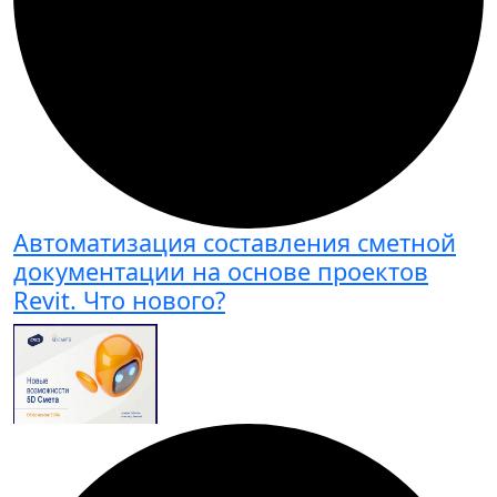
Автоматизация составления сметной
документации на основе проектов
Revit. Что нового?